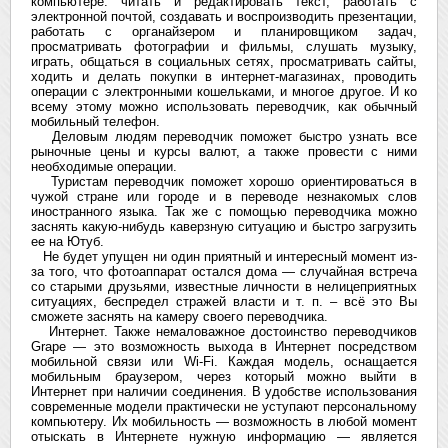
компьютере: читать и редактировать текст, работать с
электронной почтой, создавать и воспроизводить презентации,
работать с органайзером и планировщиком задач,
просматривать фотографии и фильмы, слушать музыку,
играть, общаться в социальных сетях, просматривать сайты,
ходить и делать покупки в интернет-магазинах, проводить
операции с электронными кошельками, и многое другое. И ко
всему этому можно использовать переводчик, как обычный
мобильный телефон.
Деловым людям переводчик поможет быстро узнать все
рыночные цены и курсы валют, а также провести с ними
необходимые операции.
Туристам переводчик поможет хорошо ориентироваться в
чужой стране или городе и в переводе незнакомых слов
иностранного языка. Так же с помощью переводчика можно
заснять какую-нибудь каверзную ситуацию и быстро загрузить
ее на Ютуб.
Не будет упущен ни один приятный и интересный момент из-
за того, что фотоаппарат остался дома — случайная встреча
со старыми друзьями, известные личности в нелицеприятных
ситуациях, беспредел стражей власти и т. п. – всё это Вы
сможете заснять на камеру своего переводчика.
Интернет. Также немаловажное достоинство переводчиков
Grape — это возможность выхода в Интернет посредством
мобильной связи или Wi-Fi. Каждая модель, оснащается
мобильным браузером, через который можно выйти в
Интернет при наличии соединения. В удобстве использования
современные модели практически не уступают персональному
компьютеру. Их мобильность — возможность в любой момент
отыскать в Интернете нужную информацию — является