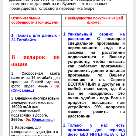
возможности для работы и обучения – это основные
преимущества голосового переводчика Grape.
Отличительные
Преимущества покупки в нашей
особенности этой модели:
фирме:
Уникальный сервис на
1. Память для данных -
расстоянии.
C помощью
24 Гигабайта
специальной программы и
персонального кода мы
сможем на расстоянии
В подарок по
подключиться к Вашему
устройству
, чтобы показать
акции
как работают программы,
установить дополнительные
1.
Скоростная карта
программы по Вашему
памяти на 16 гигабайт
для
желанию и т.п. Сервис
хранения Вашей музыки,
БЕСПЛАТНЫЙ и доступен в
фото, видео.
750р.
-
0р.
любой точке мира, где бы
(Описание...)
Вы не находились. Это
очень удобно - ведь Вам не
2.
Внешний многоразовый
придется высылать нам
аккумулятор емкостью
16000 mAh
для
устройство. 99% вопросов
дополнительной
можно решить на
подзарядки в дороге.
расстоянии.
2550р.
-
0р.
(Описание...)
Только у нас есть
3.
Картридер
для
программа для перевод
копирования аудио,фото и
фото БЕЗ ИНТЕРНЕТА с 13