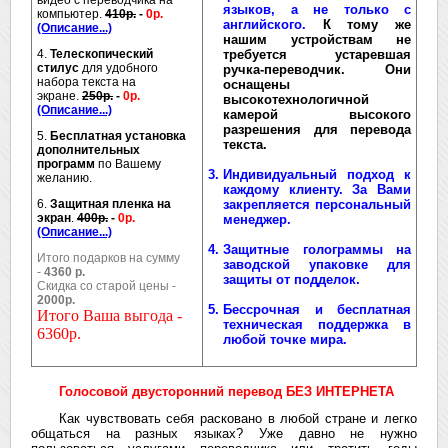
видео с переводчика на
языков, а не только с
компьютер.
410р.
-
0р.
английского.
К тому же
(Описание...)
нашим устройствам не
4.
Телескопический
требуется устаревшая
стилус
для удобного
ручка-переводчик. Они
набора текста на
оснащены
экране.
250р.
-
0р.
высокотехнологичной
(Описание...)
камерой высокого
разрешения для перевода
5.
Бесплатная установка
текста.
дополнительных
программ
по Вашему
Индивидуальный подход к
желанию.
каждому клиенту.
За Вами
6.
Защитная пленка на
закрепляется персональный
экран
.
400р.
-
0р.
менеджер.
(Описание...)
Защитные голограммы на
Итого подарков на сумму
заводской упаковке для
-
4360 р.
защиты от подделок.
Скидка со старой цены -
2000р.
Бессрочная и бесплатная
Итого Ваша выгода -
техническая поддержка в
6360р.
любой точке мира.
Голосовой двусторонний перевод БЕЗ ИНТЕРНЕТА
Как чувствовать себя расковано в любой стране и легко
общаться на разных языках? Уже давно не нужно