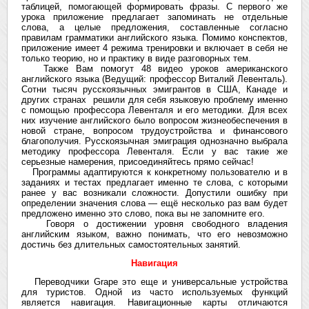
таблицей, помогающей формировать фразы. С первого же
урока приложение предлагает запоминать не отдельные
слова, а целые предложения, составленные согласно
правилам грамматики английского языка. Помимо конспектов,
приложение имеет 4 режима тренировки и включает в себя не
только теорию, но и практику в виде разговорных тем.
Также Вам помогут 48 видео уроков американского
английского языка (Ведущий: профессор Виталий Левенталь).
Сотни тысяч русскоязычных эмигрантов в США, Канаде и
других странах решили для себя языковую проблему именно
с помощью профессора Левенталя и его методики. Для всех
них изучение английского было вопросом жизнеобеспечения в
новой стране, вопросом трудоустройства и финансового
благополучия. Русскоязычная эмиграция однозначно выбрала
методику профессора Левенталя. Если у вас такие же
серьезные намерения, присоединяйтесь прямо сейчас!
Программы адаптируются к конкретному пользователю и в
заданиях и тестах предлагает именно те слова, с которыми
ранее у вас возникали сложности. Допустили ошибку при
определении значения слова — ещё несколько раз вам будет
предложено именно это слово, пока вы не запомните его.
Говоря о достижении уровня свободного владения
английским языком, важно понимать, что его невозможно
достичь без длительных самостоятельных занятий.
Навигация
Переводчики Grape это еще и универсальные устройства
для туристов. Одной из часто используемых функций
является навигация. Навигационные карты отличаются