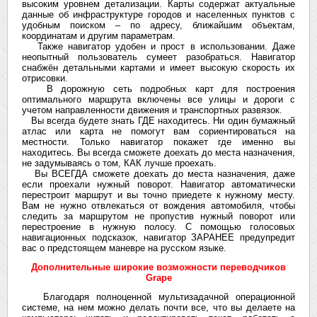
высоким уровнем детализации. Карты содержат актуальные
данные об инфраструктуре городов и населенных пунктов с
удобным поиском – по адресу, ближайшим объектам,
координатам и другим параметрам.
Также навигатор удобен и прост в использовании. Даже
неопытный пользователь сумеет разобраться. Навигатор
снабжён детальными картами и имеет высокую скорость их
отрисовки.
В дорожную сеть подробных карт для построения
оптимального маршрута включены все улицы и дороги с
учетом направленности движения и транспортных развязок.
Вы всегда будете знать ГДЕ находитесь. Ни один бумажный
атлас или карта не помогут вам сориентироваться на
местности. Только навигатор покажет где именно вы
находитесь. Вы всегда сможете доехать до места назначения,
не задумываясь о том, КАК лучше проехать.
Вы ВСЕГДА сможете доехать до места назначения, даже
если проехали нужный поворот. Навигатор автоматически
перестроит маршрут и вы точно приедете к нужному месту.
Вам не нужно отвлекаться от вождения автомобиля, чтобы
следить за маршрутом не пропустив нужный поворот или
перестроение в нужную полосу. С помощью голосовых
навигационных подсказок, навигатор ЗАРАНЕЕ предупредит
вас о предстоящем маневре на русском языке.
Дополнительные широкие возможности переводчиков
Grape
Благодаря полноценной мультизадачной операционной
системе, на нем можно делать почти все, что вы делаете на