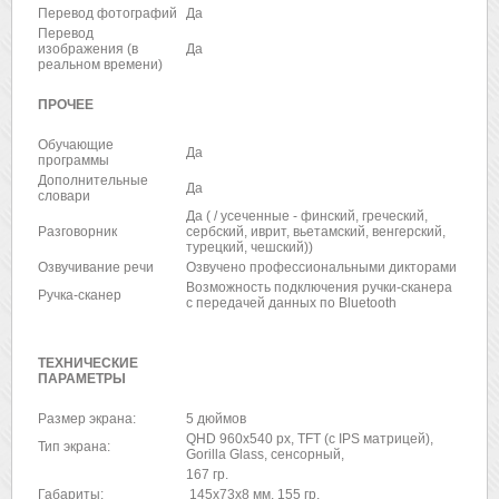
Перевод фотографий
Да
Перевод
изображения (в
Да
реальном времени)
ПРОЧЕЕ
Обучающие
Да
программы
Дополнительные
Да
словари
Да ( / усеченные - финский, греческий,
Разговорник
сербский, иврит, вьетамский, венгерский,
турецкий, чешский))
Озвучивание речи
Озвучено профессиональными дикторами
Возможность подключения ручки-сканера
Ручка-сканер
с передачей данных по Bluetooth
ТЕХНИЧЕСКИЕ
ПАРАМЕТРЫ
Размер экрана:
5 дюймов
QHD 960x540 px, TFT (с IPS матрицей),
Тип экрана:
Gorilla Glass, сенсорный,
167 гр.
Габариты:
145х73х8 мм, 155 гр.