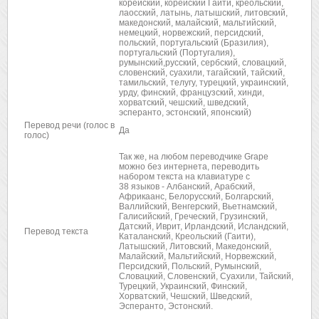
корейский, корейский Гаити, креольский,
лаосский, латынь, латышский, литовский,
македонский, малайский, мальтийский,
немецкий, норвежский, персидский,
польский, португальский (Бразилия),
португальский (Португалия),
румынский,русский, сербский, словацкий,
словенский, суахили, тагайский, тайский,
тамильский, телугу, турецкий, украинский,
урду, финский, французский, хинди,
хорватский, чешский, шведский,
эсперанто, эстонский, японский)
Перевод речи (голос в
Да
голос)
Так же, на любом переводчике Grape
можно без интернета, переводить
набором текста на клавиатуре с
38 языков -
Албанский, Арабский,
Африкаанс, Белорусский, Болгарский,
Валлийский, Венгерский, Вьетнамский,
Галисийский, Греческий, Грузинский,
Датский, Иврит, Ирландский, Исландский,
Перевод текста
Каталанский, Креольский (Гаити),
Латышский, Литовский, Македонский,
Малайский, Мальтийский, Норвежский,
Персидский, Польский, Румынский,
Словацкий, Словенский, Суахили, Тайский,
Турецкий, Украинский, Финский,
Хорватский, Чешский, Шведский,
Эсперанто, Эстонский.