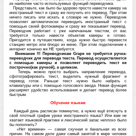
из наиболее часто используемых функций переводчика.
Представьте, как было бы здорово просто навести камеру на
иностранный текст и сразу же получить его перевод. При этом
ничего писать или искать в словаре не нужно. Переводчик
позволяет автоматически переводить иностранный текст с
помощью своей фотокамеры и сразу же показывает перевод.
Переводчик работает с уже напечанным текстом, от вас
требуется только навести объектив камеры и готово.
Пригодится в путешествиях, когда нужно быстро перевести
станцию метро или блюдо из меню. При этом подключение к
интернет конечно же НЕ требуется.
Внимание !!! Переводчикам Grape не требуется ручка-
переводчик для перевода текста. Перевод осуществляется
с помощью камеры и позволяет переводить текст не
построчно(как ручкой), а целиком.
Теперь можно просто выбрать направление перевода,
сфотографировать текст, выделить нужный фрагмент и
перевод готов. Раньше текст нужно было набрать с
клавиатуры или с помощью голосового ввода. Новая функция
расширяет удобство использования и делает перевод более
быстрым.
Обучение языкам
Каждый день расписан поминутно, а нужно ещё втиснуть в
свой плотный график уроки иностранного языка? Или вам не
хватает языковой практики и лексический запас неплохо было
бы пополнить?
«Нет времени» — самая скучная и банальная из всех
причин. На самом деле даже самый занятой в мире человек