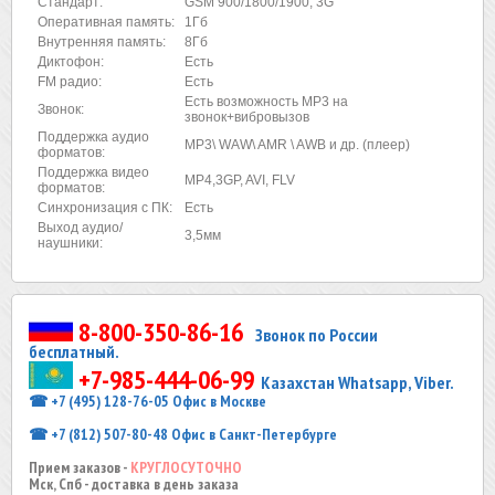
Стандарт:
GSM 900/1800/1900, 3G
Оперативная память:
1Гб
Внутренняя память:
8Гб
Диктофон:
Есть
FM радио:
Есть
Есть возможность МР3 на
Звонок:
звонок+вибровызов
Поддержка аудио
MP3\ WAW\ AMR \ AWB и др. (плеер)
форматов:
Поддержка видео
MP4,3GP, AVI, FLV
форматов:
Синхронизация с ПК:
Есть
Выход аудио/
3,5мм
наушники:
8-800-350-86-16
Звонок по России
бесплатный.
+7-985-444-06-99
Казахстан Whatsapp, Viber.
☎ +7 (495) 128-76-05 Офис в Москве
☎ +7 (812) 507-80-48 Офис в Санкт-Петербурге
Прием заказов -
КРУГЛОСУТОЧНО
Мск, Спб - доставка в день заказа