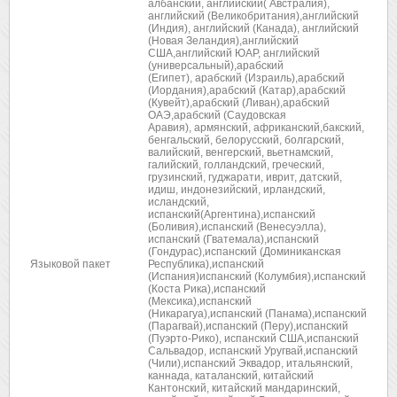
албанский, английский( Австралия),
английский (Великобритания),английский
(Индия), английский (Канада), английский
(Новая Зеландия),английский
США,английский ЮАР, английский
(универсальный),арабский
(Египет), арабский (Израиль),арабский
(Иордания),арабский (Катар),арабский
(Кувейт),арабский (Ливан),арабский
ОАЭ,арабский (Саудовская
Аравия), армянский, африканский,бакский,
бенгальский, белорусский, болгарский,
валийский, венгерский, вьетнамский,
галийский, голландский, греческий,
грузинский, гуджарати, иврит, датский,
идиш, индонезийский, ирландский,
исландский,
испанский(Аргентина),испанский
(Боливия),испанский (Венесуэлла),
испанский (Гватемала),испанский
(Гондурас),испанский (Доминиканская
Языковой пакет
Республика),испанский
(Испания)испанский (Колумбия),испанский
(Коста Рика),испанский
(Мексика),испанский
(Никарагуа),испанский (Панама),испанский
(Парагвай),испанский (Перу),испанский
(Пуэрто-Рико), испанский США,испанский
Сальвадор, испанский Уругвай,испанский
(Чили),испанский Эквадор, итальянский,
каннада, каталанский, китайский
Кантонский, китайский мандаринский,