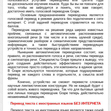
пользоваться услугами переводчика или тратить годы
на доскональное изучение языков. Куда бы вы ни поехали для
того, чтобы не заблудится и понять, что вам говорят,
достаточно иметь голосовой переводчик Grape.
Основным предназначением переводчика является
голосовой перевод в режиме диалога без подключения к сети
интернет. С этой задачей переводчик справляется на пять
баллов.
Переводчик нацелен на решение ряда широко известных
проблем, связанных с автоматическим распознаванием
многоязычной речи (в том числе и в очень шумной среде),
грамматическим разбором и семантическим представлением
информации, а также быстродействием переводящих
устройств и точностью перевода в обоих направлениях.
Нынешние автоматические переводчики состоят, как
правило, из распознавателя голоса и речи, системы перевода
и синтезатора речи. Специалисты Grape пришли к выводу, что
для создания действительно эффективного переводчика
недостаточно просто собрать эти компоненты в единое целое.
В Grape используются технологии, которые подразумевают
перевод не каждого слова в отдельности, а смысла всей
фразы.
Конечно, устройство не сможет перевести сложные
научные лингвистические конструкции. Но не каждый будет с
собой возить живого переводчика. Так что для бытовых целей
или личных поездок переводчик Grape теперь действительно
незаменимый помощник.
Перевод текста с иностранных языков БЕЗ ИНТЕРНЕТА
Перевод текста на иностранном языке является также одной