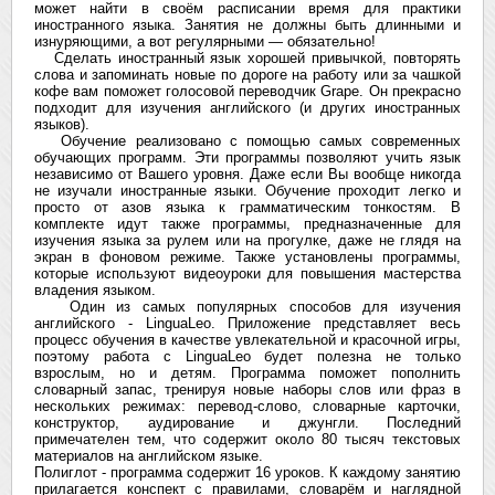
может найти в своём расписании время для практики
иностранного языка. Занятия не должны быть длинными и
изнуряющими, а вот регулярными — обязательно!
Сделать иностранный язык хорошей привычкой, повторять
слова и запоминать новые по дороге на работу или за чашкой
кофе вам поможет голосовой переводчик Grape. Он прекрасно
подходит для изучения английского (и других иностранных
языков).
Обучение реализовано с помощью самых современных
обучающих программ. Эти программы позволяют учить язык
независимо от Вашего уровня. Даже если Вы вообще никогда
не изучали иностранные языки. Обучение проходит легко и
просто от азов языка к грамматическим тонкостям. В
комплекте идут также программы, предназначенные для
изучения языка за рулем или на прогулке, даже не глядя на
экран в фоновом режиме. Также установлены программы,
которые используют видеоуроки для повышения мастерства
владения языком.
Один из самых популярных способов для изучения
английского - LinguaLeo. Приложение представляет весь
процесс обучения в качестве увлекательной и красочной игры,
поэтому работа с LinguaLeo будет полезна не только
взрослым, но и детям. Программа поможет пополнить
словарный запас, тренируя новые наборы слов или фраз в
нескольких режимах: перевод-слово, словарные карточки,
конструктор, аудирование и джунгли. Последний
примечателен тем, что содержит около 80 тысяч текстовых
материалов на английском языке.
Полиглот - программа содержит 16 уроков. К каждому занятию
прилагается конспект с правилами, словарём и наглядной