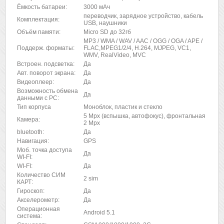
Ёмкость батареи:
3000 мАч
переводчик, зарядное устройство, кабель
Комплектация:
USB, наушники
Объём памяти:
Micro SD до 32гб
MP3 / WMA / WAV / AAC / OGG / OGA / APE /
Поддерж. форматы:
FLAC,MPEG1/2/4, H.264, MJPEG, VC1,
WMV, RealVideo, MVC
Встроен. подсветка:
Да
Авт. поворот экрана:
Да
Видеоплеер:
Да
Возможность обмена
Да
данными с PC:
Тип корпуса
Моноблок, пластик и стекло
5 Mpx (вспышка, автофокус), фронтальная
Камера:
2 Mpx
bluetooth:
Да
Навигация:
GPS
Моб. точка доступа
Да
WI-FI:
WI-FI:
Да
Количество СИМ
2 sim
КАРТ
:
Гироскоп:
Да
Акселерометр:
Да
Операционная
Android 5.1
система: