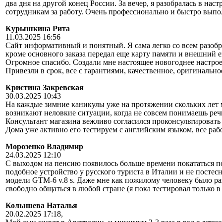
два дня на другой конец России. За вечер, я разобралась в нас
сотрудникам за работу. Очень профессионально и быстро выпо
Курышкина Рита
11.03.2025 16:56
Сайт информативный и понятный. Я сама легко со всем разобра
кроме основного заказа передал еще карту памяти и внешний 
Огромное спасибо. Создали мне настоящее новогоднее настрое
Привезли в срок, все с гарантиями, качественное, оригинально
Кристина Закревская
30.03.2025 10:43
На каждые зимние каникулы уже на протяжении скольких лет 
возникают неловкие ситуации, когда не совсем понимаешь реч
Консультант магазина вежливо согласился проконсультировать
Дома уже активно его тестируем с английским языком, все раб
Морозенко Владимир
24.03.2025 12:10
С выходом на пенсию появилось больше времени покататься п
подобное устройство у русского туриста в Италии и не постесня
модели GTM-6 v.8 s. Даже мне как пожилому человеку было разо
свободно общаться в любой стране (я пока тестировал только 
Колышева Наталья
20.02.2025 17:18,