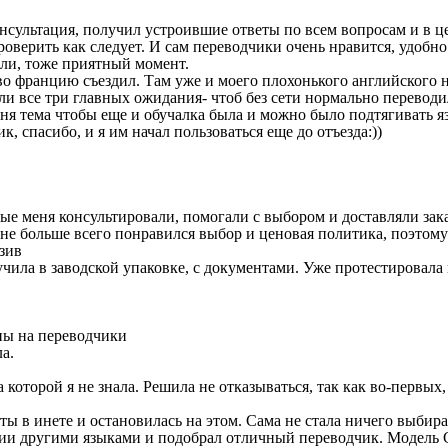
сультация, получил устроившие ответы по всем вопросам и в ц
проверить как следует. И сам переводчики очень нравится, удоб
или, тоже приятный момент.
о францию съездил. Там уже и моего плохонького английского н
ли все три главных ожидания- чтоб без сети нормально переводи
еня тема чтобы еще и обучалка была и можно было подтягивать я
к, спасибо, и я им начал пользоваться еще до отъезда:))
ые меня консультировали, помогали с выбором и доставляли зак
не больше всего понравился выбор и ценовая политика, поэтому
юзив
лучила в заводской упаковке, с документами. Уже протестировал
ны на переводчики
ла.
оторой я не знала. Решила не отказываться, так как во-первых, 
ы в инете и остановилась на этом. Сама не стала ничего выбир
нии другими языками и подобрал отличный переводчик. Модель G