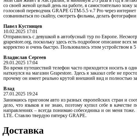
Мой сын живет в Австралии, и минимум 2-3 раза в год я летаю 
со своей женой целый день на работе, я самостоятельно хожу 
голосовой переводчик GRAPE GTM-5.5 v.7 Pro через интернет 
созваниваться по скайпу, смотреть фильмы, делать фотографии
Павел Кустинцев
10.02.2025 17:01
Отправились с девушкой в автобусный тур по Европе. Несмотр
grapestore.org, поскольку здесь есть подробное описание всех
корректно и очень быстро. Пользовались этим устройством в 5
Владислав Сергеев
29.01.2025 17:04
Во время путешествий телефон часто приходится носить в од
наткнулся на магазин Grapestore. Здесь я заказал себе не п
прочему он имеет реально крутой внешний вид и полностью за
Влад
27.01.2025 19:24
Занимаюсь пригоном авто из разных европейских стран и соо
дело, что языков я не знаю, поэтому купил себе в качестве
направлениях – всегда понимаю собеседника и он меня тоже.
LTE. Ставлю твердую пятерку GRAPE.
Доставка