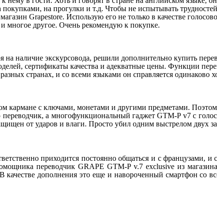
к нему в гости. Хоть и говорят в стране на английском языке, о
за покупками, на прогулки и т.д. Чтобы не испытывать трудност
магазин Grapestore. Использую его не только в качестве голосо
 и многое другое. Очень рекомендую к покупке.
я на наличие экскурсовода, решили дополнительно купить перев
 моделей, сертификаты качества и адекватные цены. Функции пер
 разных странах, и со всеми языками он справляется одинаково х
ном кармане с ключами, монетами и другими предметами. Поэтом
росто переводчик, а многофункциональный гаджет GTM-P v7 с г
щищен от ударов и влаги. Просто убил одним выстрелом двух за
тветственно приходится постоянно общаться и с французами, и 
 помощника переводчик GRAPE GTM-P v.7 exclusive из магазина 
 В качестве дополнения это еще и навороченный смартфон со 