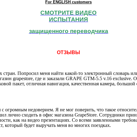
For ENGLISH customers
СМОТРИТЕ ВИДЕО
ИСПЫТАНИЯ
защищенного переводчика
ОТЗЫВЫ
х стран. Попросил меня найти какой-то электронный словарь ил
газин grapestore, где и заказали GRAPE GTM-5.5 v.16 exclusive.
овой пакет, отличная навигация, качественная камера, большой 
с огромным недоверием. Я не мог поверить, что такое относите
ешил лично сходить в офис магазина GrapeStore. Сотрудники прин
ности, как на видео презентациях. Со всеми заявленными требова
т, который будет выручать меня во многих поездках.