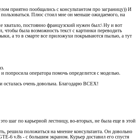
елом приятно пообщались с консультантом про заграницу)) И
но пользоваться. Плюс стоил мне он меньше ожидаемого, на
е хватало, постоянно французский нужен был:\ Ну и вот
л, чтобы была возможность текст с картинки переводить
зыки, а то в смарте все приложухи покрываются пылью, а тут
аз.
 и попросила оператора помочь определится с моделью.
а и осталась очень довольна. Благодарю ВСЕХ!
это шаг по карьерной лестницу, во-вторых, не была еще в этой
ать, решила положиться на мнение консультанта. Он довольно
TE-6 v.8s - с большим экраном. Курьер доставил его спустя