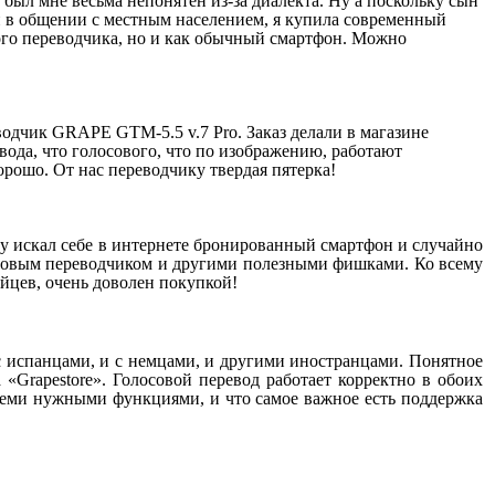
н был мне весьма непонятен из-за диалекта. Ну а поскольку сын
ей в общении с местным населением, я купила современный
вого переводчика, но и как обычный смартфон. Можно
одчик GRAPE GTM-5.5 v.7 Pro. Заказ делали в магазине
евода, что голосового, что по изображению, работают
орошо. От нас переводчику твердая пятерка!
у искал себе в интернете бронированный смартфон и случайно
олосовым переводчиком и другими полезными фишками. Ко всему
йцев, очень доволен покупкой!
с испанцами, и с немцами, и другими иностранцами. Понятное
«Grapestore». Голосовой перевод работает корректно в обоих
всеми нужными функциями, и что самое важное есть поддержка