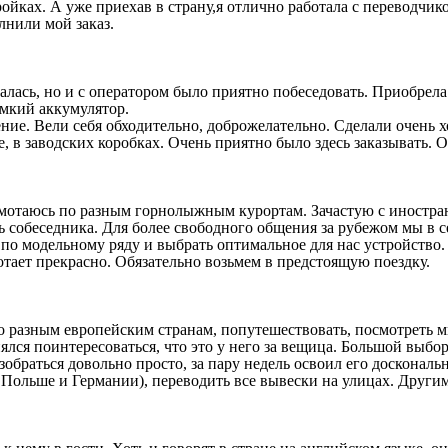
тройках. А уже приехав в страну,я отлично работала с переводчик
лнили мой заказ.
лась, но и с оператором было приятно побеседовать. Приобрела
емкий аккумулятор.
ние. Вели себя обходительно, доброжелательно. Сделали очень 
е, в заводских коробках. Очень приятно было здесь заказывать. 
мотаюсь по разным горнолыжным курортам. Зачастую с иностран
ь собеседника. Для более свободного общения за рубежом мы в 
 по модельному ряду и выбрать оптимальное для нас устройство.
отает прекрасно. Обязательно возьмем в предстоящую поездку.
о разным европейским странам, попутешествовать, посмотреть м
лся поинтересоваться, что это у него за вещица. Большой выбор п
браться довольно просто, за пару недель освоил его доскональн
в Польше и Германии), переводить все вывески на улицах. Други