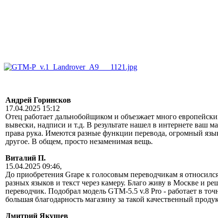
Андрей Горинсков
17.04.2025 15:12
Отец работает дальнобойщиком и объезжает много европейски
вывески, надписи и т.д. В результате нашел в интернете ваш ма
права рука. Имеются разные функции перевода, огромный язык
другое. В общем, просто незаменимая вещь.
Виталий П.
15.04.2025 09:46,
До приобретения Grape к голосовым переводчикам я относился 
разных языков и текст через камеру. Благо живу в Москве и р
переводчик. Подобрал модель GTM-5.5 v.8 Pro - работает в точ
большая благодарность магазину за такой качественный продук
Дмитрий Якушев