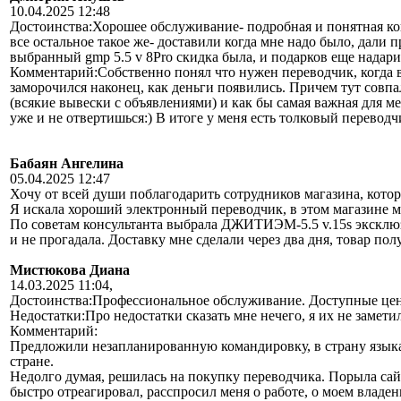
10.04.2025 12:48
Достоинства:Хорошее обслуживание- подробная и понятная кон
все остальное такое же- доставили когда мне надо было, дали 
выбранный gmp 5.5 v 8Pro скидка была, и подарков еще надар
Комментарий:Собственно понял что нужен переводчик, когда в
заморочился наконец, как деньги появились. Причем тут совпа
(всякие вывески с объявлениями) и как бы самая важная для м
уже и не отвертишься:) В итоге у меня есть толковый переводчи
Бабаян Ангелина
05.04.2025 12:47
Хочу от всей души поблагодарить сотрудников магазина, котор
Я искала хороший электронный переводчик, в этом магазине м
По советам консультанта выбрала ДЖИТИЭМ-5.5 v.15s экскл
и не прогадала. Доставку мне сделали через два дня, товар по
Мистюкова Диана
14.03.2025 11:04,
Достоинства:Профессиональное обслуживание. Доступные це
Недостатки:Про недостатки сказать мне нечего, я их не замети
Комментарий:
Предложили незапланированную командировку, в страну языка к
стране.
Недолго думая, решилась на покупку переводчика. Порыла сайт
быстро отреагировал, расспросил меня о работе, о моем владе