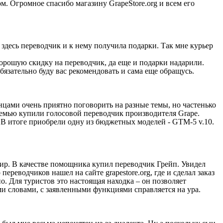
ом. Огромное спасибо магазину GrapeStore.org и всем его
 здесь переводчик и к нему получила подарки. Так мне курьер
хорошую скидку на переводчик, да еще и подарки надарили.
Обязательно буду вас рекомендовать и сама еще обращусь.
цами очень приятно поговорить на разные темы, но частенько
семью купили голосовой переводчик производителя Grape.
 В итоге приобрели одну из бюджетных моделей - GTM-5 v.10.
ир. В качестве помощника купил переводчик Грейп. Увидел
ереводчиков нашел на сайте grapestore.org, где и сделал заказ
о. Для туристов это настоящая находка – он позволяет
ми словами, с заявленными функциями справляется на ура.